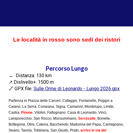
Le località in rosso sono sedi dei ristori
Percorso Lungo
↔️ Distanza:
130
km
↗️ Dislivello+:
1500
m
🔗 GPX file:
Sulle Orme di Leonardo - Lungo 2026.gpx
Partenza in Piazza delle Carceri,
Cafaggio, Fontanelle, Poggio a
Caiano, La Serra, Comeana, Signa,
Camaioni
, Montelupo, Limite,
Castra,
Pinone
, Vitolini, Faltognano, Casa di Leonardo, Vinci,
Lamporecchio, San Rocco, Monsummano,
Serravalle
, Bonelle,
Bottegone, Olmi, Catena, Bacchereto, Madonna del Papa, Carmignano,
Seano, Tavola, Tobbiana, San Giusto, Prato,
arrivo in via del