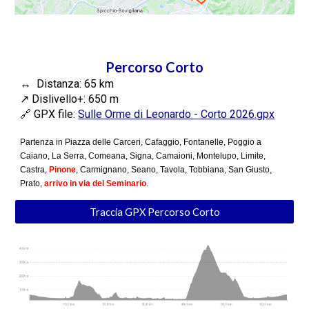
Percorso Corto
↔️ Distanza: 6
5
km
↗️
Dislivello+: 6
5
0
m
🔗 GPX file:
Sulle Orme di Leonardo - Corto 202
6
.gpx
Partenza in Piazza delle Carceri, Cafaggio, Fontanelle, Poggio a
Caiano, La Serra, Comeana, Signa, Camaioni, Montelupo, Limite,
Castra,
Pinone
, Carmignano, Seano, Tavola, Tobbiana, San Giusto,
Prato,
arrivo in via del Seminario
.
Traccia GPX Percorso Corto