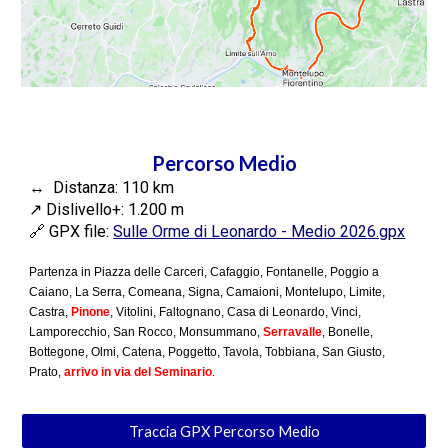
Percorso Medio
↔️ Distanza:
110
km
↗️
Dislivello+:
1.200
m
🔗 GPX file:
Sulle Orme di Leonardo - Medio 2026.gpx
Partenza in Piazza delle Carceri, C
afaggio, Fontanelle, Poggio a
Caiano, La Serra, Comeana, Signa
, Camaioni, M
ontelupo, Limite,
Castra,
Pinone
, Vitolini, Faltognano, Casa di Leonardo, Vinci,
Lamporecchio, San Rocco,
Monsummano,
Serravalle
, Bonelle,
Bottegone, Olmi
, Catena, Poggetto, Tavola, Tobbiana, San Giusto,
Prato,
arrivo in via del Seminario
.
Traccia GPX Percorso Medio